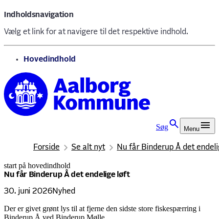
Indholdsnavigation
Vælg et link for at navigere til det respektive indhold.
gå til
Hovedindhold
Søg
Menu
Forside
Se alt nyt
Nu får Binderup Å det endeli
start på hovedindhold
senest opdateret 30. juni 2026
Nu får Binderup Å det endelige løft
30. juni 2026
Nyhed
Der er givet grønt lys til at fjerne den sidste store fiskespærring i
Binderup Å ved Binderup Mølle