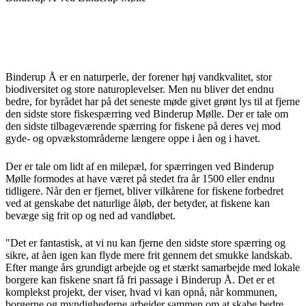
Binderup Å er en naturperle, der forener høj vandkvalitet, stor
biodiversitet og store naturoplevelser. Men nu bliver det endnu
bedre, for byrådet har på det seneste møde givet grønt lys til at fjerne
den sidste store fiskespærring ved Binderup Mølle. Der er tale om
den sidste tilbageværende spærring for fiskene på deres vej mod
gyde- og opvækstområderne længere oppe i åen og i havet.
Der er tale om lidt af en milepæl, for spærringen ved Binderup
Mølle formodes at have været på stedet fra år 1500 eller endnu
tidligere. Når den er fjernet, bliver vilkårene for fiskene forbedret
ved at genskabe det naturlige åløb, der betyder, at fiskene kan
bevæge sig frit op og ned ad vandløbet.
"Det er fantastisk, at vi nu kan fjerne den sidste store spærring og
sikre, at åen igen kan flyde mere frit gennem det smukke landskab.
Efter mange års grundigt arbejde og et stærkt samarbejde med lokale
borgere kan fiskene snart få fri passage i Binderup Å. Det er et
komplekst projekt, der viser, hvad vi kan opnå, når kommunen,
borgerne og myndighederne arbejder sammen om at skabe bedre