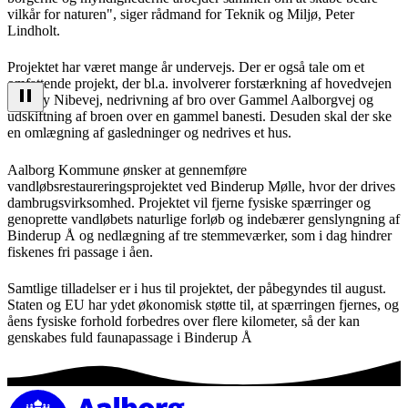
vilkår for naturen", siger rådmand for Teknik og Miljø, Peter
Lindholt.
Projektet har været mange år undervejs. Der er også tale om et
omfattende projekt, der bl.a. involverer forstærkning af hovedvejen
ved Ny Nibevej, nedrivning af bro over Gammel Aalborgvej og
udskiftning af broen over en gammel banesti. Desuden skal der ske
en omlægning af gasledninger og nedrives et hus.
Aalborg Kommune ønsker at gennemføre
vandløbsrestaureringsprojektet ved Binderup Mølle, hvor der drives
dambrugsvirksomhed. Projektet vil fjerne fysiske spærringer og
genoprette vandløbets naturlige forløb og indebærer genslyngning af
Binderup Å og nedlægning af tre stemmeværker, som i dag hindrer
fiskenes fri passage i åen.
Samtlige tilladelser er i hus til projektet, der påbegyndes til august.
Staten og EU har ydet økonomisk støtte til, at spærringen fjernes, og
åens fysiske forhold forbedres over flere kilometer, så der kan
genskabes fuld faunapassage i Binderup Å