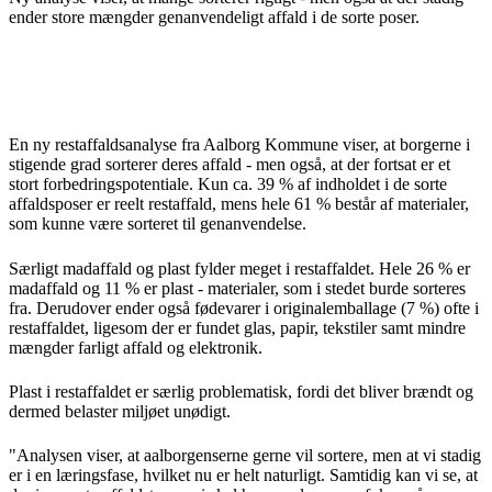
ender store mængder genanvendeligt affald i de sorte poser.
En ny restaffaldsanalyse fra Aalborg Kommune viser, at borgerne i
stigende grad sorterer deres affald - men også, at der fortsat er et
stort forbedringspotentiale. Kun ca. 39 % af indholdet i de sorte
affaldsposer er reelt restaffald, mens hele 61 % består af materialer,
som kunne være sorteret til genanvendelse.
Særligt madaffald og plast fylder meget i restaffaldet. Hele 26 % er
madaffald og 11 % er plast - materialer, som i stedet burde sorteres
fra. Derudover ender også fødevarer i originalemballage (7 %) ofte i
restaffaldet, ligesom der er fundet glas, papir, tekstiler samt mindre
mængder farligt affald og elektronik.
Plast i restaffaldet er særlig problematisk, fordi det bliver brændt og
dermed belaster miljøet unødigt.
"Analysen viser, at aalborgenserne gerne vil sortere, men at vi stadig
er i en læringsfase, hvilket nu er helt naturligt. Samtidig kan vi se, at