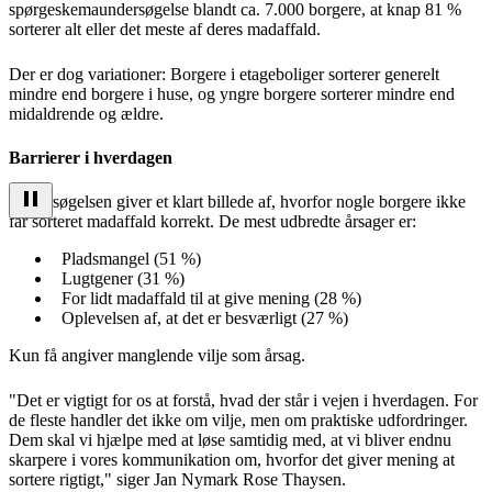
spørgeskemaundersøgelse blandt ca. 7.000 borgere, at knap 81 %
sorterer alt eller det meste af deres madaffald.
Der er dog variationer: Borgere i etageboliger sorterer generelt
mindre end borgere i huse, og yngre borgere sorterer mindre end
midaldrende og ældre.
Barrierer i hverdagen
Undersøgelsen giver et klart billede af, hvorfor nogle borgere ikke
får sorteret madaffald korrekt. De mest udbredte årsager er:
Pladsmangel (51 %)
Lugtgener (31 %)
For lidt madaffald til at give mening (28 %)
Oplevelsen af, at det er besværligt (27 %)
Kun få angiver manglende vilje som årsag.
"Det er vigtigt for os at forstå, hvad der står i vejen i hverdagen. For
de fleste handler det ikke om vilje, men om praktiske udfordringer.
Dem skal vi hjælpe med at løse samtidig med, at vi bliver endnu
skarpere i vores kommunikation om, hvorfor det giver mening at
sortere rigtigt," siger Jan Nymark Rose Thaysen.