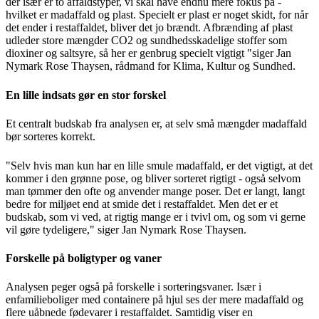
der især er to affaldstyper, vi skal have endnu mere fokus på -
hvilket er madaffald og plast. Specielt er plast er noget skidt, for når
det ender i restaffaldet, bliver det jo brændt. Afbrænding af plast
udleder store mængder CO2 og sundhedsskadelige stoffer som
dioxiner og saltsyre, så her er genbrug specielt vigtigt "siger Jan
Nymark Rose Thaysen, rådmand for Klima, Kultur og Sundhed.
En lille indsats gør en stor forskel
Et centralt budskab fra analysen er, at selv små mængder madaffald
bør sorteres korrekt.
"Selv hvis man kun har en lille smule madaffald, er det vigtigt, at det
kommer i den grønne pose, og bliver sorteret rigtigt - også selvom
man tømmer den ofte og anvender mange poser. Det er langt, langt
bedre for miljøet end at smide det i restaffaldet. Men det er et
budskab, som vi ved, at rigtig mange er i tvivl om, og som vi gerne
vil gøre tydeligere," siger Jan Nymark Rose Thaysen.
Forskelle på boligtyper og vaner
Analysen peger også på forskelle i sorteringsvaner. Især i
enfamilieboliger med containere på hjul ses der mere madaffald og
flere uåbnede fødevarer i restaffaldet. Samtidig viser en