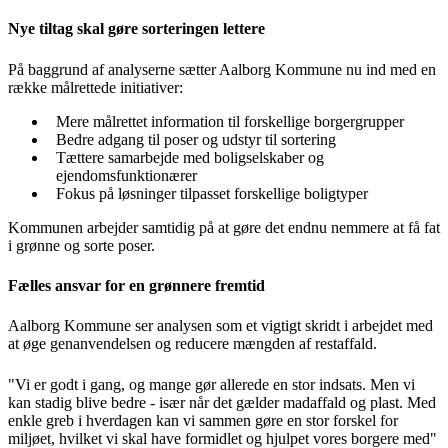
Nye tiltag skal gøre sorteringen lettere
På baggrund af analyserne sætter Aalborg Kommune nu ind med en
række målrettede initiativer:
Mere målrettet information til forskellige borgergrupper
Bedre adgang til poser og udstyr til sortering
Tættere samarbejde med boligselskaber og
ejendomsfunktionærer
Fokus på løsninger tilpasset forskellige boligtyper
Kommunen arbejder samtidig på at gøre det endnu nemmere at få fat
i grønne og sorte poser.
Fælles ansvar for en grønnere fremtid
Aalborg Kommune ser analysen som et vigtigt skridt i arbejdet med
at øge genanvendelsen og reducere mængden af restaffald.
"Vi er godt i gang, og mange gør allerede en stor indsats. Men vi
kan stadig blive bedre - især når det gælder madaffald og plast. Med
enkle greb i hverdagen kan vi sammen gøre en stor forskel for
miljøet, hvilket vi skal have formidlet og hjulpet vores borgere med"