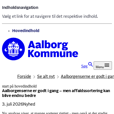
Indholdsnavigation
Vælg et link for at navigere til det respektive indhold.
gå til
Hovedindhold
Søg
Menu
Forside
Se alt nyt
Aalborgenserne er godt i ga
start på hovedindhold
senest opdateret 3. juli 2026
Aalborgenserne er godt i gang – men affaldssortering kan
blive endnu bedre
3. juli 2026
Nyhed
Ny analyse viser, at mange sorterer rigtigt - men også at der stadig