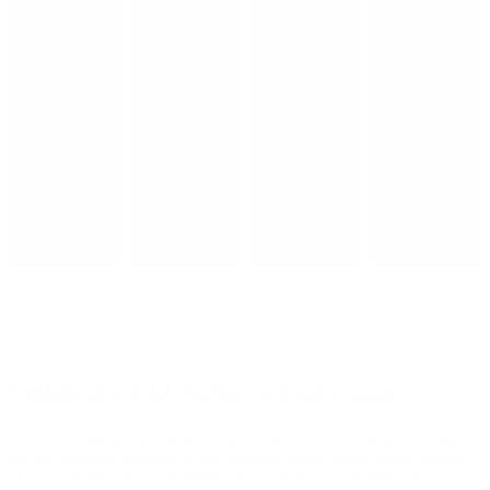
Velkommen til Aalborg Kommune
Vi er i rivende udvikling og takket være et handlekraftigt fællesskab,
der gør tingene sammen, er der de sidste årtier blevet skabt tusinder
af nye arbejds- og studiepladser, et rigt kultur- og fritidsliv samt en