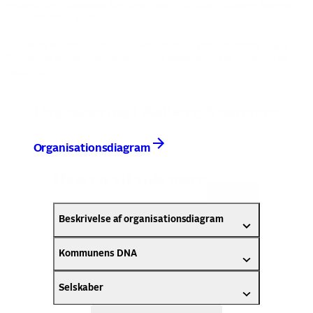
velfærd, der tilsammen har været med til at kåre Aalborgs borgere til
de lykkeligste i Europa.
I Aalborg Kommune har vi 6 forvaltninger, der tilsammen udgør
Danmarks bedste arbejdsplads, hvor samarbejde og udvikling er
nøgleordene.
Organisering i Aalborg Kommune
Organisationsdiagram
Hvis du vil vide mere
Åbn alle
Beskrivelse af organisationsdiagram
Kommunens DNA
Selskaber