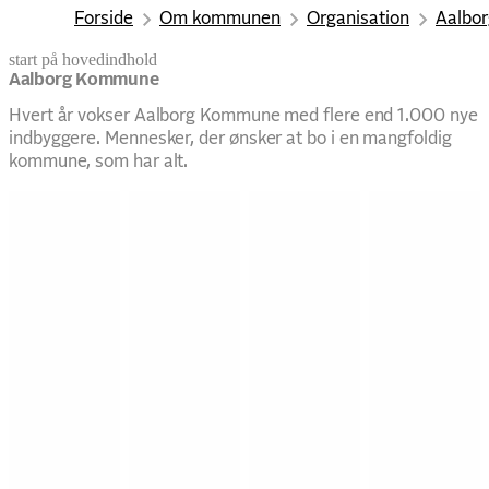
Forside
Om kommunen
Organisation
Aalbo
start på hovedindhold
senest opdateret 6. august 2026
Aalborg Kommune
Hvert år vokser Aalborg Kommune med flere end 1.000 nye
indbyggere. Mennesker, der ønsker at bo i en mangfoldig
kommune, som har alt.