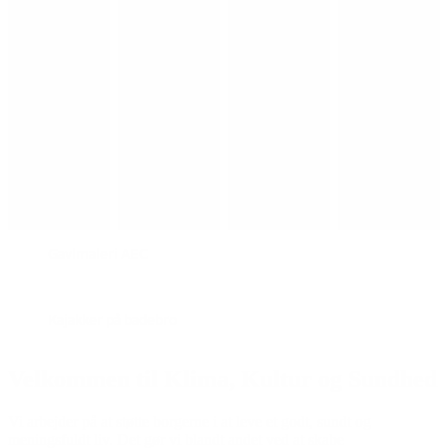
Gavlmaleri AEC
Kajakker på badebro
Velkommen til Klima, Kultur og Sundhed
Vi arbejder på at støtte borgerne i at leve et godt, sundt og
meningsfuldt liv. Det gør vi blandt andet ved at skabe