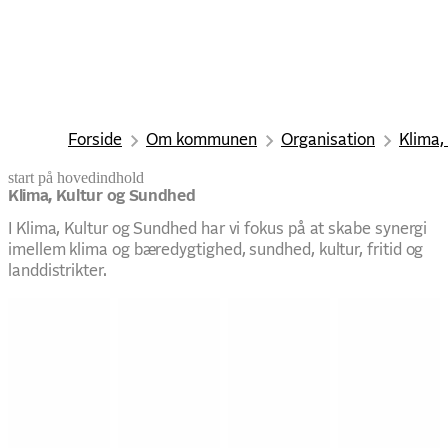
Forside
Om kommunen
Organisation
Klima,
start på hovedindhold
senest opdateret 22. juni 2026
Klima, Kultur og Sundhed
I Klima, Kultur og Sundhed har vi fokus på at skabe synergi
imellem klima og bæredygtighed, sundhed, kultur, fritid og
landdistrikter.