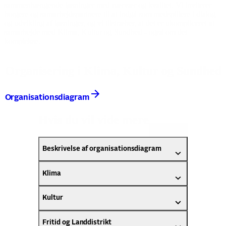
sammenhængende løsninger med nærvær og kvalitet. Vi inviterer
borgere og samarbejdspartnere til at indgå som medspillere i dialog
og udvikling af løsninger, og vi tilstræber, at det er ukompliceret at
samarbejde med Klima, Kultur og Sundhed - også om det
komplekse.
Organisering i Klima, Kultur og Sundhed
Organisationsdiagram
Hvis du vil vide mere
Åbn alle
Beskrivelse af organisationsdiagram
Klima
Kultur
Fritid og Landdistrikt