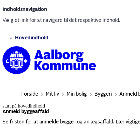
Indholdsnavigation
Vælg et link for at navigere til det respektive indhold.
gå til
Hovedindhold
Forside
Mit liv
Min bolig
Byggeri
Anmeld b
start på hovedindhold
senest opdateret 4. maj 2026
Anmeld byggeaffald
Se fristen for at anmelde bygge- og anlægsaffald. Lær vigtige