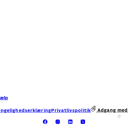
jælp
Adgang med
ængelighedserklæring
Privatlivspolitik