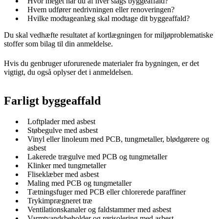
Hvor meget har du af hver slags byggeaffald?
Hvem udfører nedrivningen eller renoveringen?
Hvilke modtageanlæg skal modtage dit byggeaffald?
Du skal vedhæfte resultatet af kortlægningen for miljøproblematiske
stoffer som bilag til din anmeldelse.
Hvis du genbruger uforurenede materialer fra bygningen, er det
vigtigt, du også oplyser det i anmeldelsen.
Farligt byggeaffald
Loftplader med asbest
Støbegulve med asbest
Vinyl eller linoleum med PCB, tungmetaller, blødgørere og
asbest
Lakerede trægulve med PCB og tungmetaller
Klinker med tungmetaller
Fliseklæber med asbest
Maling med PCB og tungmetaller
Tætningsfuger med PCB eller chlorerede paraffiner
Trykimprægneret træ
Ventilationskanaler og faldstammer med asbest
Varmtvandsbeholder og rørisolering med asbest