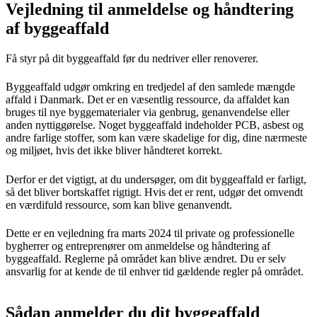
Vejledning til anmeldelse og håndtering
af byggeaffald
Få styr på dit byggeaffald før du nedriver eller renoverer.
Byggeaffald udgør omkring en tredjedel af den samlede mængde
affald i Danmark. Det er en væsentlig ressource, da affaldet kan
bruges til nye byggematerialer via genbrug, genanvendelse eller
anden nyttiggørelse. Noget byggeaffald indeholder PCB, asbest og
andre farlige stoffer, som kan være skadelige for dig, dine nærmeste
og miljøet, hvis det ikke bliver håndteret korrekt.
Derfor er det vigtigt, at du undersøger, om dit byggeaffald er farligt,
så det bliver bortskaffet rigtigt. Hvis det er rent, udgør det omvendt
en værdifuld ressource, som kan blive genanvendt.
Dette er en vejledning fra marts 2024 til private og professionelle
bygherrer og entreprenører om anmeldelse og håndtering af
byggeaffald. Reglerne på området kan blive ændret. Du er selv
ansvarlig for at kende de til enhver tid gældende regler på området.
Sådan anmelder du dit byggeaffald