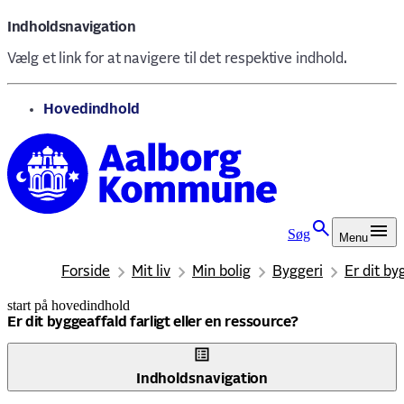
Indholdsnavigation
Vælg et link for at navigere til det respektive indhold.
gå til
Hovedindhold
Søg
Menu
Forside
Mit liv
Min bolig
Byggeri
Er dit by
start på hovedindhold
senest opdateret 17. december 2025
Er dit byggeaffald farligt eller en ressource?
Indholdsnavigation