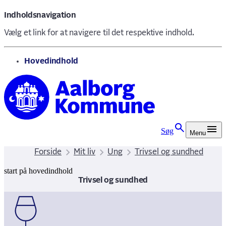
Indholdsnavigation
Vælg et link for at navigere til det respektive indhold.
gå til
Hovedindhold
Søg
Menu
Forside
Mit liv
Ung
Trivsel og sundhed
start på hovedindhold
senest opdateret 24. november 202
Trivsel og sundhed