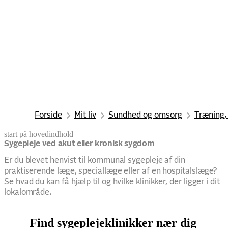
Forside
Mit liv
Sundhed og omsorg
Træning,
start på hovedindhold
senest opdateret 9. marts 2026
Sygepleje ved akut eller kronisk sygdom
Er du blevet henvist til kommunal sygepleje af din
praktiserende læge, speciallæge eller af en hospitalslæge?
Se hvad du kan få hjælp til og hvilke klinikker, der ligger i dit
lokalområde.
Find sygeplejeklinikker nær dig