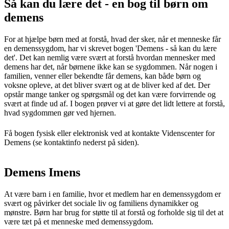
Så kan du lære det - en bog til børn om
demens
For at hjælpe børn med at forstå, hvad der sker, når et menneske får
en demenssygdom, har vi skrevet bogen 'Demens - så kan du lære
det'. Det kan nemlig være svært at forstå hvordan mennesker med
demens har det, når børnene ikke kan se sygdommen. Når nogen i
familien, venner eller bekendte får demens, kan både børn og
voksne opleve, at det bliver svært og at de bliver ked af det. Der
opstår mange tanker og spørgsmål og det kan være forvirrende og
svært at finde ud af. I bogen prøver vi at gøre det lidt lettere at forstå,
hvad sygdommen gør ved hjernen.
Få bogen fysisk eller elektronisk ved at kontakte Videnscenter for
Demens (se kontaktinfo nederst på siden).
Demens Imens
At være barn i en familie, hvor et medlem har en demenssygdom er
svært og påvirker det sociale liv og familiens dynamikker og
mønstre. Børn har brug for støtte til at forstå og forholde sig til det at
være tæt på et menneske med demenssygdom.