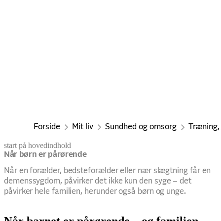
Forside
Mit liv
Sundhed og omsorg
Træning,
start på hovedindhold
senest opdateret 23. januar 2026
Når børn er pårørende
Når en forælder, bedsteforælder eller nær slægtning får en
demenssygdom, påvirker det ikke kun den syge – det
påvirker hele familien, herunder også børn og unge.