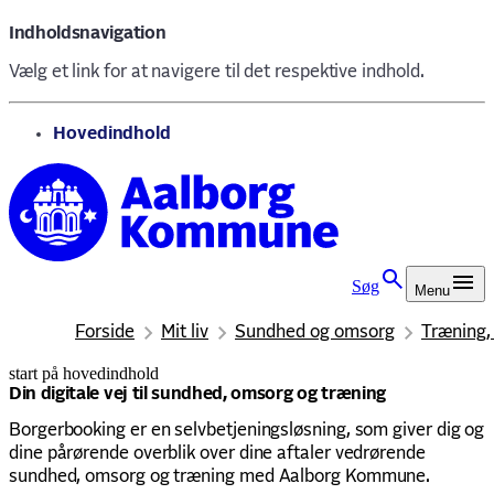
Indholdsnavigation
Vælg et link for at navigere til det respektive indhold.
gå til
Hovedindhold
Søg
Menu
Forside
Mit liv
Sundhed og omsorg
Træning,
start på hovedindhold
senest opdateret 24. juni 2026
Din digitale vej til sundhed, omsorg og træning
Borgerbooking er en selvbetjeningsløsning, som giver dig og
dine pårørende overblik over dine aftaler vedrørende
sundhed, omsorg og træning med Aalborg Kommune.