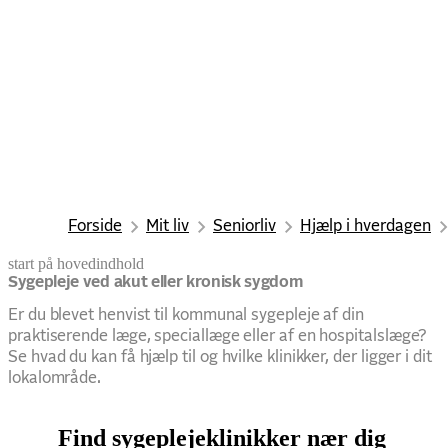
Forside
Mit liv
Seniorliv
Hjælp i hverdagen
start på hovedindhold
senest opdateret 15. juni 2026
Sygepleje ved akut eller kronisk sygdom
Er du blevet henvist til kommunal sygepleje af din
praktiserende læge, speciallæge eller af en hospitalslæge?
Se hvad du kan få hjælp til og hvilke klinikker, der ligger i dit
lokalområde.
Find sygeplejeklinikker nær dig