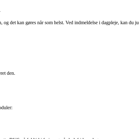
.
en, og det kan gøres når som helst. Ved indmeldelse i dagpleje, kan du jus
eret den.
oduler: