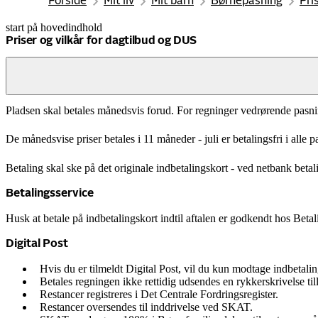
Forside
Mit liv
Mit barn
Børnepasning
Pri
start på hovedindhold
senest opdateret 26. maj 2026
Priser og vilkår for dagtilbud og DUS
Betaling
Pladsen skal betales månedsvis forud. For regninger vedrørende pasnin
De månedsvise priser betales i 11 måneder - juli er betalingsfri i alle 
Betaling skal ske på det originale indbetalingskort - ved netbank betali
Betalingsservice
Husk at betale på indbetalingskort indtil aftalen er godkendt hos Betal
Digital Post
Hvis du er tilmeldt Digital Post, vil du kun modtage indbetalin
Betales regningen ikke rettidig udsendes en rykkerskrivelse ti
Restancer registreres i Det Centrale Fordringsregister.
Restancer oversendes til inddrivelse ved SKAT.