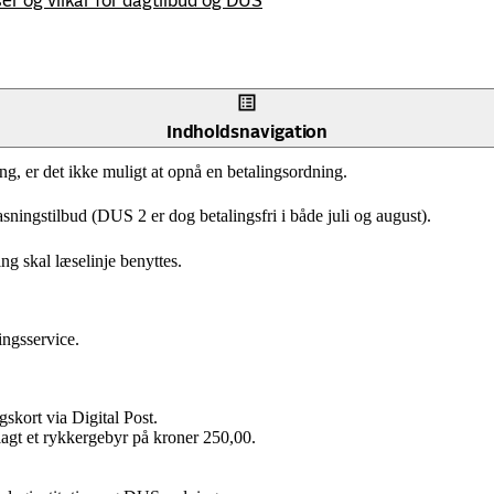
ser og vilkår for dagtilbud og DUS
Indholdsnavigation
g, er det ikke muligt at opnå en betalingsordning.
pasningstilbud (DUS 2 er dog betalingsfri i både juli og august).
ng skal læselinje benyttes.
ingsservice.
gskort via Digital Post.
llagt et rykkergebyr på kroner 250,00.