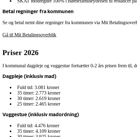
SKAT modregner 100% i Børnefamilieydelsen til restancer på
Betal regninger fra kommunen
Se og betal nemt dine regninger fra kommunen via Mit Betalingsoverbl
Gå til Mit Betalingsoverblik
Priser 2026
I kommunal dagpleje og vuggestue fortsætter 0-2 års prisen frem til, d
Dagpleje (inklusiv mad)
Fuld tid: 3.081 kroner
35 timer: 2.773 kroner
30 timer: 2.619 kroner
25 timer: 2.465 kroner
Vuggestue (inklusiv madordning)
Fuld tid: 4.476 kroner
35 timer: 4.109 kroner
30 timer: 3.925 kroner