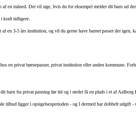
 af en måned. Det vil sige, hvis du for eksempel melder dit barn ud den
kraft tidligere.
af en 3-5 års institution, og vil du gerne have barnet passet der igen, k
 hos en privat børnepasser, privat institution eller anden kommune. Forhø
it barn fra privat pasning før tid og i stedet få en plads i et af Aalbo
tilbud ligger i opsigelsesperioden - og I dermed har dobbelt udgift - s