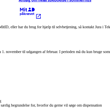
Ansøg om helårsbeboelse i sommerhus
Kræver MitID
itID, eller har du brug for hjælp til selvbetjening, så kontakt Jura i Te
 1. november til udgangen af februar. I perioden må du kun bruge som
g
ærlig begrundelse for, hvorfor du gerne vil søge om dispensation