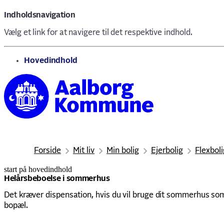
Indholdsnavigation
Vælg et link for at navigere til det respektive indhold.
gå til
Hovedindhold
Forside
Mit liv
Min bolig
Ejerbolig
Flexbol
start på hovedindhold
senest opdateret 29. maj 2026
Helårsbeboelse i sommerhus
Det kræver dispensation, hvis du vil bruge dit sommerhus som
bopæl.