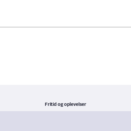
senest opdateret 13. marts 2026
Fritid og oplevelser