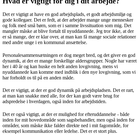
Hvad er vigtigt for dig i dit arbejde?
Det er vigtigt at have en god arbejdsplads, et godt arbejdsmiljø og
gode kollegaer. Det er fedt, at der arbejder mange unge mennesker
og folk med små børn, som er i samme livssituation som mig. Det
mangler måske at blive fortalt til nyuddannede. Jeg tror ikke, at der
er så mange, der er klar over, at man kan få mange sociale relationer
med andre unge i en kommunal ansættelse.
Personalesammensætningen er dog meget bred, og det giver en god
dynamik, at der er mange forskellige aldersgrupper. Nogle har været
her i 40 år og kan huske en helt anden lovgivning, mens vi
nyuddannede kan komme med indblik i den nye lovgivning, som vi
har forholdt os til på en anden måde.
Det er vigtigt, at der er god dynamik på arbejdspladsen. Det er rart,
at man kan snakke med alle, for der kan godt være brug for
adspredelse i hverdagen, også inden for arbejdstiden.
Det er også vigtigt, at der er mulighed for efteruddannelse - både
inden for mit hovedområde som sagsbehandler, men også inden for
områder, som måske ikke falder direkte ned i mit fagområde, for
eksempel kommunikation eller ledelse. Det er et stort plus.