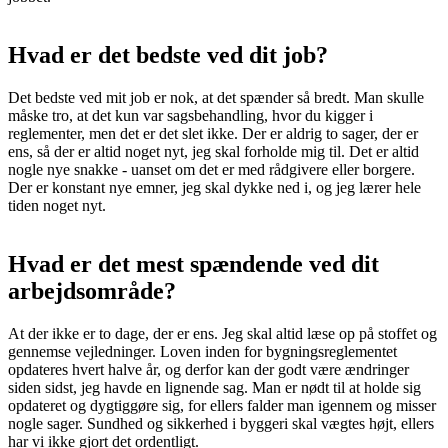
Hvad er det bedste ved dit job?
Det bedste ved mit job er nok, at det spænder så bredt. Man skulle
måske tro, at det kun var sagsbehandling, hvor du kigger i
reglementer, men det er det slet ikke. Der er aldrig to sager, der er
ens, så der er altid noget nyt, jeg skal forholde mig til. Det er altid
nogle nye snakke - uanset om det er med rådgivere eller borgere.
Der er konstant nye emner, jeg skal dykke ned i, og jeg lærer hele
tiden noget nyt.
Hvad er det mest spændende ved dit
arbejdsområde?
At der ikke er to dage, der er ens. Jeg skal altid læse op på stoffet og
gennemse vejledninger. Loven inden for bygningsreglementet
opdateres hvert halve år, og derfor kan der godt være ændringer
siden sidst, jeg havde en lignende sag. Man er nødt til at holde sig
opdateret og dygtiggøre sig, for ellers falder man igennem og misser
nogle sager. Sundhed og sikkerhed i byggeri skal vægtes højt, ellers
har vi ikke gjort det ordentligt.