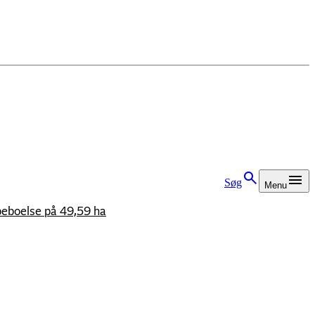
Søg
Menu
beboelse på 49,59 ha