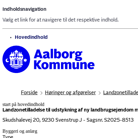
Indholdsnavigation
Vælg et link for at navigere til det respektive indhold.
gå til
Hovedindhold
Forside
Høringer og afgørelser
Landzonetillad
start på hovedindhold
senest opdateret 11. juni 2026
Landzonetilladelse til udstykning af ny landbrugsejendom 
Skudshalevej 20, 9230 Svenstrup J - Sagsnr. S2025-8513
Byggeri og anlæg
Type