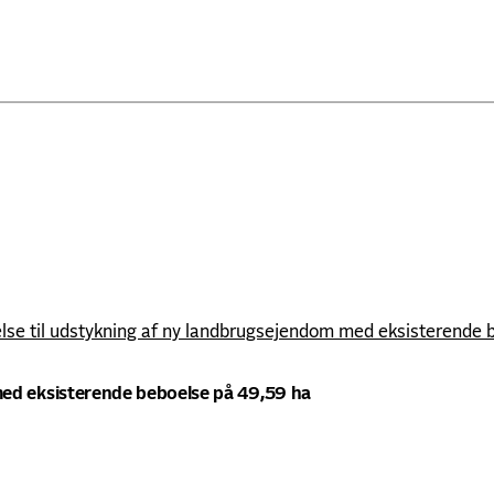
else til udstykning af ny landbrugsejendom med eksisterende 
med eksisterende beboelse på 49,59 ha