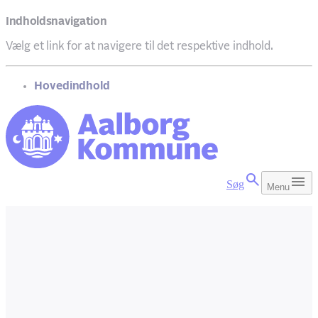
Indholdsnavigation
Vælg et link for at navigere til det respektive indhold.
gå til
Hovedindhold
Søg
Menu